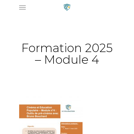
Menu
Skip
to
main
content
Formation 2025
– Module 4