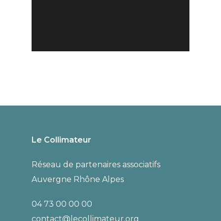
Actualités
Actualités
Formation
Appel à
Le Collimateur
Cinéma et
films :
Réseau de partenaires associatifs
Éducation
Rencontres
Auvergne Rhône Alpes
Populaire
Vidéo
04 73 00 00 00
2025
Amateur
contact@lecollimateur.org