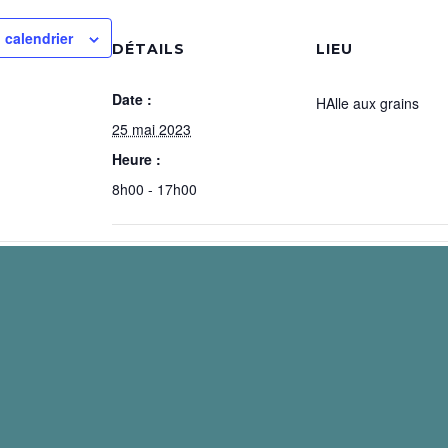
 calendrier
DÉTAILS
LIEU
Date :
HAlle aux grains
25 mai 2023
Heure :
8h00 - 17h00
idéo Amateur, Maison de L’Oradou