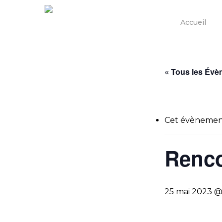
Skip
to
Accueil
main
content
« Tous les Év
Cet évènement
Renco
25 mai 2023 