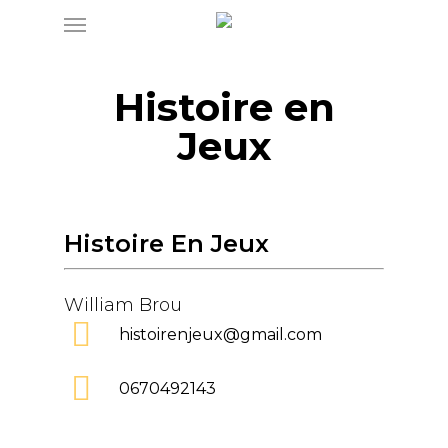
Menu
Skip
to
main
Histoire en
content
Jeux
Histoire En Jeux
William Brou
histoirenjeux@gmail.com
0670492143