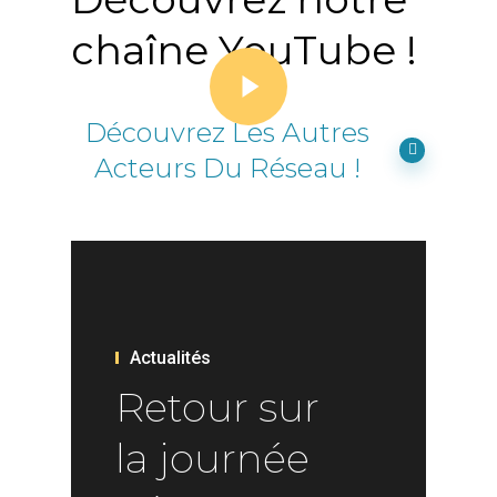
chaîne YouTube !
Play Video
Découvrez Les Autres
Acteurs Du Réseau !
Actualités
Retour sur
la journée