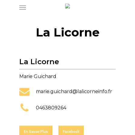
Menu
Skip
to
main
La Licorne
content
La Licorne
Marie Guichard
marie.guichard@lalicorneinfo.fr
0463809264
En Savoir Plus
Facebook