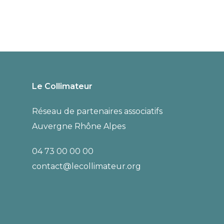
Actualités
Actualités
Formation
Appel à
Le Collimateur
Cinéma et
films :
Réseau de partenaires associatifs
Éducation
Rencontres
Auvergne Rhône Alpes
Populaire
Vidéo
04 73 00 00 00
2025
Amateur
contact@lecollimateur.org
2026