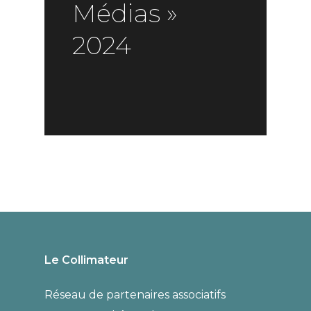
Médias »
2024
Actualités
Actualités
Formation
Appel à
Le Collimateur
Cinéma et
films :
Réseau de partenaires associatifs
Éducation
Rencontres