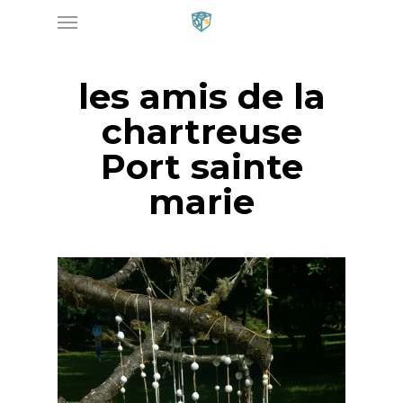
Menu
Skip
to
main
les amis de la
content
chartreuse
Port sainte
marie