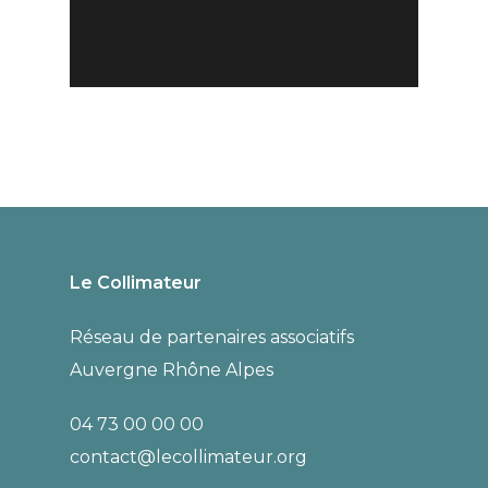
Actualités
Actualités
Formation
Appel à
Le Collimateur
Cinéma et
films :
Réseau de partenaires associatifs
Éducation
Rencontres
Auvergne Rhône Alpes
Populaire
Vidéo
04 73 00 00 00
2025
Amateur
contact@lecollimateur.org