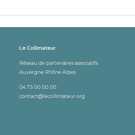
Le Collimateur
Réseau de partenaires associatifs
Auvergne Rhône Alpes
04 73 00 00 00
contact@lecollimateur.org