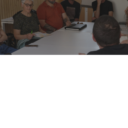
 eu lieu le jeudi 12 mai à
a Bobine. 12 professionnels
pour partager autour de la
ensemble.