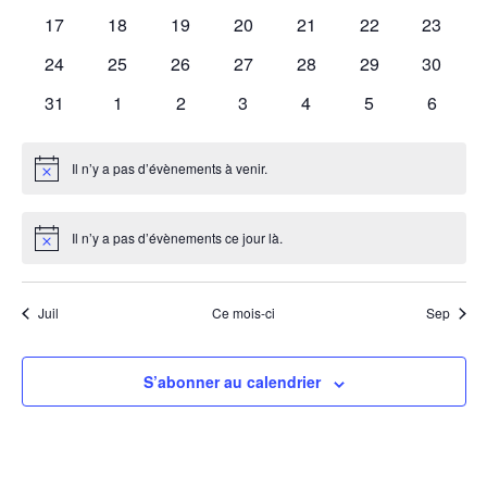
évènements
évènements
évènements
évènements
évènements
évènements
évènem
vues
0
0
0
0
0
0
0
17
18
19
20
21
22
23
évènements
évènements
évènements
évènements
évènements
évènements
évènem
0
0
0
0
0
0
0
24
25
26
27
28
29
30
Évè
évènements
évènements
évènements
évènements
évènements
évènements
évènem
0
0
0
0
0
0
0
31
1
2
3
4
5
6
évènements
évènements
évènements
évènements
évènements
évènements
évènem
Il n’y a pas d’évènements à venir.
Notice
Il n’y a pas d’évènements ce jour là.
Notice
Juil
Ce mois-ci
Sep
S’abonner au calendrier